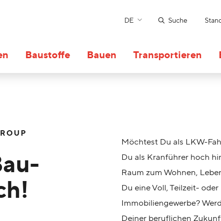
DE
Suche
Stan
en
Baustoffe
Bauen
Transportieren
GROUP
Möchtest Du als LKW-Fahr
Bau-
Du als Kranführer hoch hi
Raum zum Wohnen, Leben 
ch!
Du eine Voll, Teilzeit- ode
Immobiliengewerbe? Werde
Deiner beruflichen Zukunf