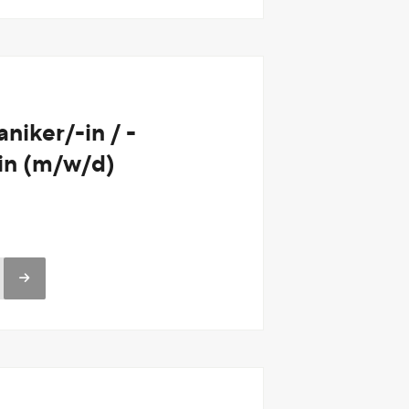
iker/-in / -
in (m/w/d)