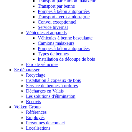
Transport par camion malaxeur
Transport par benne
Pompes à béton autoportées
Transport avec camion-grue
Convoi execptionnel
Service hivernal
Véhicules et appareils
Véhicules à benne basculante
Camions malaxeurs
Pompes à béton autoportées
Types de bennes
Installation de découpe de bois
Parc de véhicules
Se débarasser
Recyclage
Installation à copeaux de bois
Service de bennes à ordures
Décharges en Valais
Les solutions d'élimination
Recovis
Volken Group
Références
Employés
Personnes de contact
Localisations