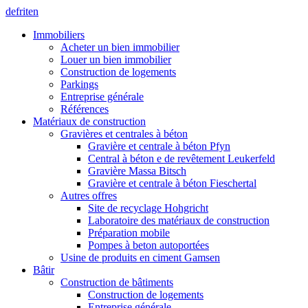
de
fr
it
en
Immobiliers
Acheter un bien immobilier
Louer un bien immobilier
Construction de logements
Parkings
Entreprise générale
Références
Matériaux de construction
Gravières et centrales à béton
Gravière et centrale à béton Pfyn
Central à béton e de revêtement Leukerfeld
Gravière Massa Bitsch
Gravière et centrale à béton Fieschertal
Autres offres
Site de recyclage Hohgricht
Laboratoire des matériaux de construction
Préparation mobile
Pompes à beton autoportées
Usine de produits en ciment Gamsen
Bâtir
Construction de bâtiments
Construction de logements
Entreprise générale