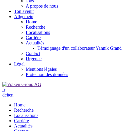
Jobs
A propos de nous
Ton avenir
Allgemein
Home
Recherche
Localisations
Carrière
Actualités
Témoignage d'un collaborateur Yannik Grand
Contact
Urgence
Légal
Mentions légales
Protection des données
fr
de
it
en
Home
Recherche
Localisations
Carrière
Actualités