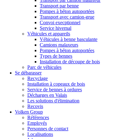
Transport par camion malaxeur
Transport par benne
Pompes à béton autoportées
Transport avec camion-grue
Convoi execptionnel
Service hivernal
Véhicules et appareils
Véhicules à benne basculante
Camions malaxeurs
Pompes à béton autoportées
Types de bennes
Installation de découpe de bois
Parc de véhicules
Se débarasser
Recyclage
Installation à copeaux de bois
Service de bennes à ordures
Décharges en Valais
Les solutions d'élimination
Recovis
Volken Group
Références
Employés
Personnes de contact
Localisations