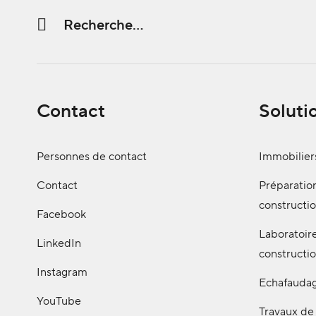
Chaine de recherche (au moins 3 caractères)
Contact
Soluti
Personnes de contact
Immobilier
Contact
Préparatio
constructi
Facebook
Laboratoir
LinkedIn
constructi
Instagram
Echafauda
YouTube
Travaux de 