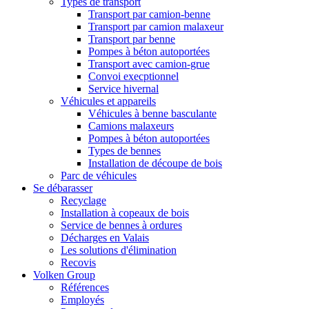
Types de transport
Transport par camion-benne
Transport par camion malaxeur
Transport par benne
Pompes à béton autoportées
Transport avec camion-grue
Convoi execptionnel
Service hivernal
Véhicules et appareils
Véhicules à benne basculante
Camions malaxeurs
Pompes à béton autoportées
Types de bennes
Installation de découpe de bois
Parc de véhicules
Se débarasser
Recyclage
Installation à copeaux de bois
Service de bennes à ordures
Décharges en Valais
Les solutions d'élimination
Recovis
Volken Group
Références
Employés