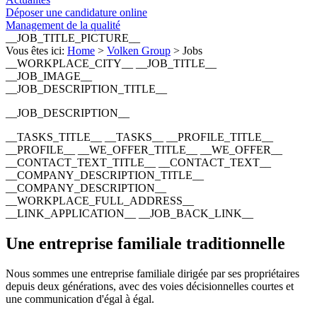
Déposer une candidature online
Management de la qualité
__JOB_TITLE_PICTURE__
Vous êtes ici:
Home
>
Volken Group
>
Jobs
__WORKPLACE_CITY__ __JOB_TITLE__
__JOB_IMAGE__
__JOB_DESCRIPTION_TITLE__
__JOB_DESCRIPTION__
__TASKS_TITLE__ __TASKS__ __PROFILE_TITLE__
__PROFILE__ __WE_OFFER_TITLE__ __WE_OFFER__
__CONTACT_TEXT_TITLE__ __CONTACT_TEXT__
__COMPANY_DESCRIPTION_TITLE__
__COMPANY_DESCRIPTION__
__WORKPLACE_FULL_ADDRESS__
__LINK_APPLICATION__ __JOB_BACK_LINK__
Une entreprise familiale traditionnelle
Nous sommes une entreprise familiale dirigée par ses propriétaires
depuis deux générations, avec des voies décisionnelles courtes et
une communication d'égal à égal.