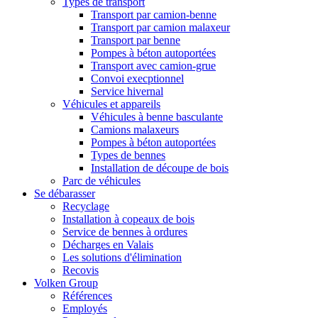
Types de transport
Transport par camion-benne
Transport par camion malaxeur
Transport par benne
Pompes à béton autoportées
Transport avec camion-grue
Convoi execptionnel
Service hivernal
Véhicules et appareils
Véhicules à benne basculante
Camions malaxeurs
Pompes à béton autoportées
Types de bennes
Installation de découpe de bois
Parc de véhicules
Se débarasser
Recyclage
Installation à copeaux de bois
Service de bennes à ordures
Décharges en Valais
Les solutions d'élimination
Recovis
Volken Group
Références
Employés