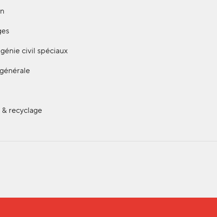
on
ges
génie civil spéciaux
 générale
 & recyclage