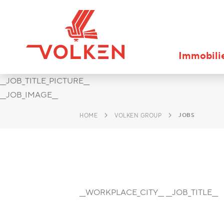
Immobili
__JOB_TITLE_PICTURE__
__JOB_IMAGE__
JOBS
HOME
VOLKEN GROUP
__WORKPLACE_CITY__ __JOB_TITLE__