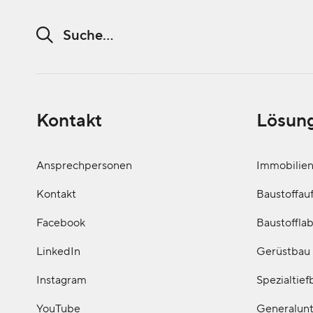
Suchwort
Kontakt
Lösun
Ansprechpersonen
Immobilie
Kontakt
Baustoffau
Facebook
Baustoffla
LinkedIn
Gerüstbau
Instagram
Spezialtief
YouTube
Generalun