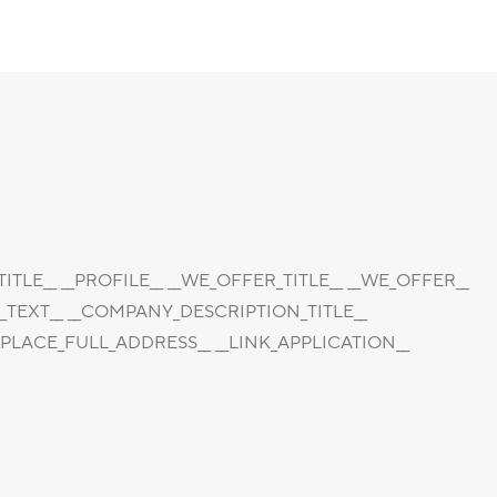
_TITLE__ __PROFILE__ __WE_OFFER_TITLE__ __WE_OFFER__
_TEXT__ __COMPANY_DESCRIPTION_TITLE__
LACE_FULL_ADDRESS__ __LINK_APPLICATION__