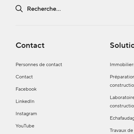
Chaine de recherche (au moins 3 caractères)
Contact
Soluti
Personnes de contact
Immobilier
Contact
Préparatio
constructi
Facebook
Laboratoir
LinkedIn
constructi
Instagram
Echafauda
YouTube
Travaux de 