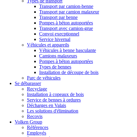
Types de transport
Transport par camion-benne
Transport par camion malaxeur
Transport par benne
Pompes à béton autoportées
Transport avec camion-grue
Convoi execptionnel
Service hivernal
Véhicules et appareils
Véhicules à benne basculante
Camions malaxeurs
Pompes à béton autoportées
Types de bennes
Installation de découpe de bois
Parc de véhicules
Se débarasser
Recyclage
Installation à copeaux de bois
Service de bennes à ordures
Décharges en Valais
Les solutions d'élimination
Recovis
Volken Group
Références
Employés