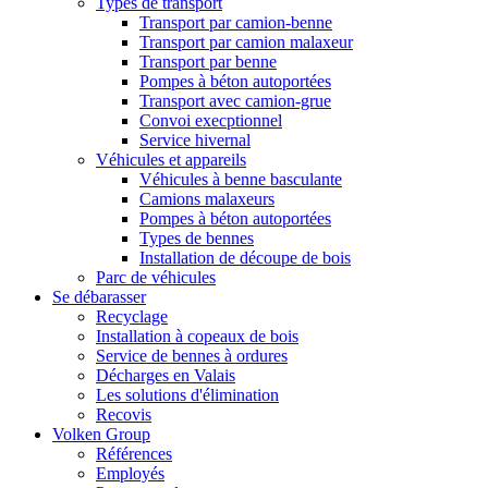
Types de transport
Transport par camion-benne
Transport par camion malaxeur
Transport par benne
Pompes à béton autoportées
Transport avec camion-grue
Convoi execptionnel
Service hivernal
Véhicules et appareils
Véhicules à benne basculante
Camions malaxeurs
Pompes à béton autoportées
Types de bennes
Installation de découpe de bois
Parc de véhicules
Se débarasser
Recyclage
Installation à copeaux de bois
Service de bennes à ordures
Décharges en Valais
Les solutions d'élimination
Recovis
Volken Group
Références
Employés