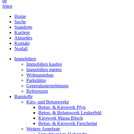
de
fr
it
en
Home
Suche
Standorte
Karriere
Aktuelles
Kontakt
Notfall
Immobilien
Immobilien kaufen
Immobilien mieten
Wohnungsbau
Parkplätze
Generalunternehmung
Referenzen
Baustoffe
Kies- und Betonwerke
Beton- & Kieswerk Pfyn
Beton- & Belagswerk Leukerfeld
Kieswerk Massa Bitsch
Beton- & Kieswerk Fieschertal
Weitere Angebote