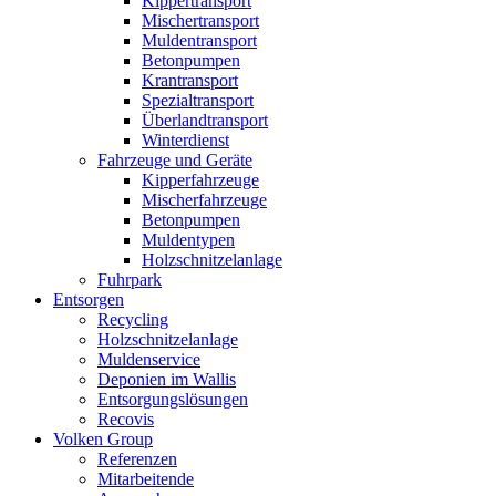
Kippertransport
Mischertransport
Muldentransport
Betonpumpen
Krantransport
Spezialtransport
Überlandtransport
Winterdienst
Fahrzeuge und Geräte
Kipperfahrzeuge
Mischerfahrzeuge
Betonpumpen
Muldentypen
Holzschnitzelanlage
Fuhrpark
Entsorgen
Recycling
Holzschnitzelanlage
Muldenservice
Deponien im Wallis
Entsorgungslösungen
Recovis
Volken Group
Referenzen
Mitarbeitende