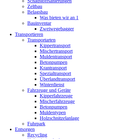
Schadstoffsanierungen
Zeltbau
Belagsbau
Was bieten wir an 1
Bauinventar
Zweiwegebagger
Transportieren
Transportarten
Kippertransport
Mischertransport
Muldentransport
Betonpumpen
Krantransport
Spezialtransport
Überlandtransport
Winterdienst
Fahrzeuge und Geräte
Kipperfahrzeuge
Mischerfahrzeuge
Betonpumpen
Muldentypen
Holzschnitzelanlage
Fuhrpark
Entsorgen
Recycling