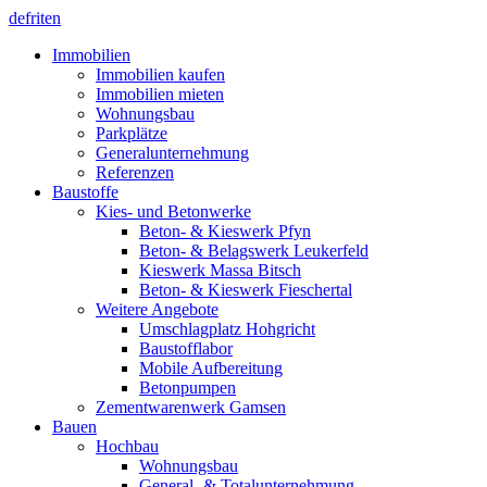
de
fr
it
en
Immobilien
Immobilien kaufen
Immobilien mieten
Wohnungsbau
Parkplätze
Generalunternehmung
Referenzen
Baustoffe
Kies- und Betonwerke
Beton- & Kieswerk Pfyn
Beton- & Belagswerk Leukerfeld
Kieswerk Massa Bitsch
Beton- & Kieswerk Fieschertal
Weitere Angebote
Umschlagplatz Hohgricht
Baustofflabor
Mobile Aufbereitung
Betonpumpen
Zementwarenwerk Gamsen
Bauen
Hochbau
Wohnungsbau
General- & Totalunternehmung