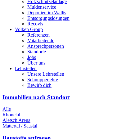
Holzschnitzelanlage
Muldenservice
Deponien im Wallis
Entsorgungslösungen
Recovis
Volken Group
Referenzen
Mitarbeitende
Ansprechpersonen
Standorte
Jobs
Über uns
Lehrstellen
Unsere Lehrstellen
Schnupperlehre
Bewirb dich
Immobilien nach Standort
Alle
Rhonetal
Aletsch Arena
Mattertal / Saastal
Baustoffe anfragen