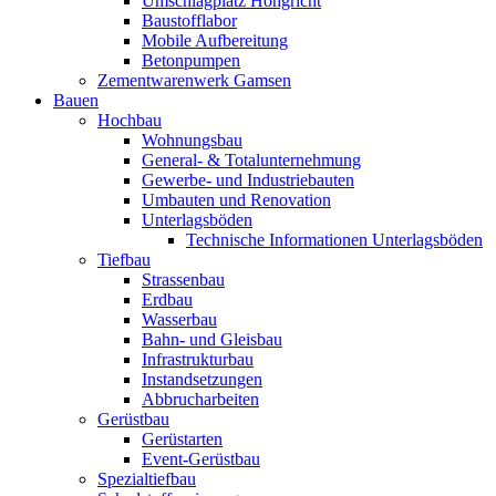
Umschlagplatz Hohgricht
Baustofflabor
Mobile Aufbereitung
Betonpumpen
Zementwarenwerk Gamsen
Bauen
Hochbau
Wohnungsbau
General- & Totalunternehmung
Gewerbe- und Industriebauten
Umbauten und Renovation
Unterlagsböden
Technische Informationen Unterlagsböden
Tiefbau
Strassenbau
Erdbau
Wasserbau
Bahn- und Gleisbau
Infrastrukturbau
Instandsetzungen
Abbrucharbeiten
Gerüstbau
Gerüstarten
Event-Gerüstbau
Spezialtiefbau