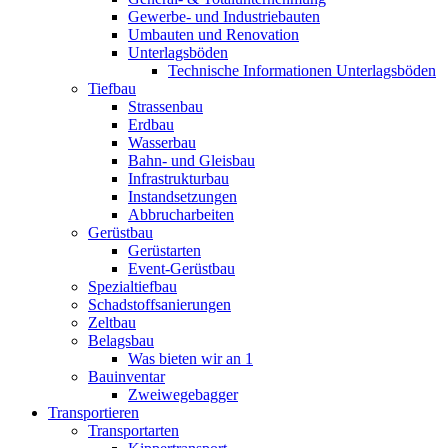
Gewerbe- und Industriebauten
Umbauten und Renovation
Unterlagsböden
Technische Informationen Unterlagsböden
Tiefbau
Strassenbau
Erdbau
Wasserbau
Bahn- und Gleisbau
Infrastrukturbau
Instandsetzungen
Abbrucharbeiten
Gerüstbau
Gerüstarten
Event-Gerüstbau
Spezialtiefbau
Schadstoffsanierungen
Zeltbau
Belagsbau
Was bieten wir an 1
Bauinventar
Zweiwegebagger
Transportieren
Transportarten