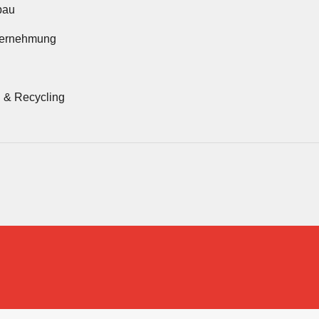
bau
ternehmung
 & Recycling