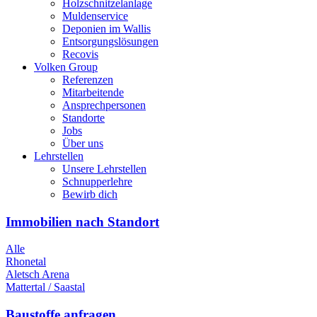
Holzschnitzelanlage
Muldenservice
Deponien im Wallis
Entsorgungslösungen
Recovis
Volken Group
Referenzen
Mitarbeitende
Ansprechpersonen
Standorte
Jobs
Über uns
Lehrstellen
Unsere Lehrstellen
Schnupperlehre
Bewirb dich
Immobilien nach Standort
Alle
Rhonetal
Aletsch Arena
Mattertal / Saastal
Baustoffe anfragen