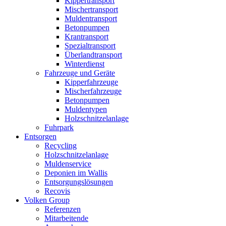
Kippertransport
Mischertransport
Muldentransport
Betonpumpen
Krantransport
Spezialtransport
Überlandtransport
Winterdienst
Fahrzeuge und Geräte
Kipperfahrzeuge
Mischerfahrzeuge
Betonpumpen
Muldentypen
Holzschnitzelanlage
Fuhrpark
Entsorgen
Recycling
Holzschnitzelanlage
Muldenservice
Deponien im Wallis
Entsorgungslösungen
Recovis
Volken Group
Referenzen
Mitarbeitende