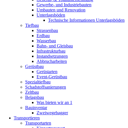
Gewerbe- und Industriebauten
Umbauten und Renovation
Unterlagsböden
Technische Informationen Unterlagsböden
Tiefbau
Strassenbau
Erdbau
Wasserbau
Bahn- und Gleisbau
Infrastrukturbau
Instandsetzungen
Abbrucharbeiten
Gerüstbau
Gerüstarten
Event-Gerüstbau
Spezialtiefbau
Schadstoffsanierungen
Zeltbau
Belagsbau
Was bieten wir an 1
Bauinventar
Zweiwegebagger
Transportieren
Transportarten