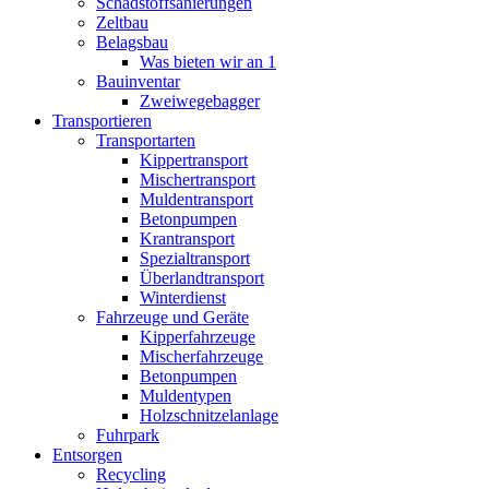
Schadstoffsanierungen
Zeltbau
Belagsbau
Was bieten wir an 1
Bauinventar
Zweiwegebagger
Transportieren
Transportarten
Kippertransport
Mischertransport
Muldentransport
Betonpumpen
Krantransport
Spezialtransport
Überlandtransport
Winterdienst
Fahrzeuge und Geräte
Kipperfahrzeuge
Mischerfahrzeuge
Betonpumpen
Muldentypen
Holzschnitzelanlage
Fuhrpark
Entsorgen
Recycling