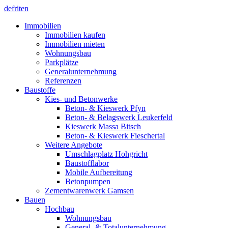
de
fr
it
en
Immobilien
Immobilien kaufen
Immobilien mieten
Wohnungsbau
Parkplätze
Generalunternehmung
Referenzen
Baustoffe
Kies- und Betonwerke
Beton- & Kieswerk Pfyn
Beton- & Belagswerk Leukerfeld
Kieswerk Massa Bitsch
Beton- & Kieswerk Fieschertal
Weitere Angebote
Umschlagplatz Hohgricht
Baustofflabor
Mobile Aufbereitung
Betonpumpen
Zementwarenwerk Gamsen
Bauen
Hochbau
Wohnungsbau
General- & Totalunternehmung