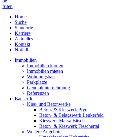
de
fr
it
en
Home
Suche
Standorte
Karriere
Aktuelles
Kontakt
Notfall
Immobilien
Immobilien kaufen
Immobilien mieten
Wohnungsbau
Parkplätze
Generalunternehmung
Referenzen
Baustoffe
Kies- und Betonwerke
Beton- & Kieswerk Pfyn
Beton- & Belagswerk Leukerfeld
Kieswerk Massa Bitsch
Beton- & Kieswerk Fieschertal
Weitere Angebote