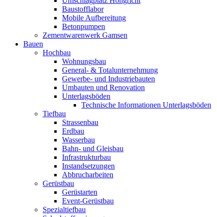
Umschlagplatz Hohgricht
Baustofflabor
Mobile Aufbereitung
Betonpumpen
Zementwarenwerk Gamsen
Bauen
Hochbau
Wohnungsbau
General- & Totalunternehmung
Gewerbe- und Industriebauten
Umbauten und Renovation
Unterlagsböden
Technische Informationen Unterlagsböden
Tiefbau
Strassenbau
Erdbau
Wasserbau
Bahn- und Gleisbau
Infrastrukturbau
Instandsetzungen
Abbrucharbeiten
Gerüstbau
Gerüstarten
Event-Gerüstbau
Spezialtiefbau