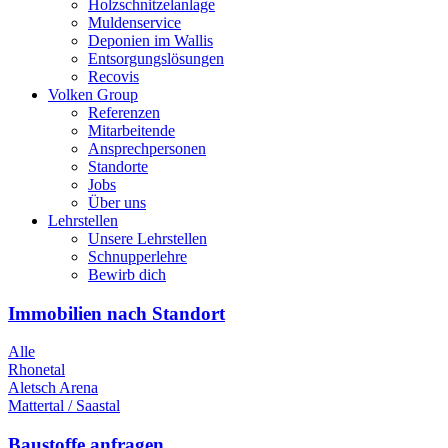
Holzschnitzelanlage
Muldenservice
Deponien im Wallis
Entsorgungslösungen
Recovis
Volken Group
Referenzen
Mitarbeitende
Ansprechpersonen
Standorte
Jobs
Über uns
Lehrstellen
Unsere Lehrstellen
Schnupperlehre
Bewirb dich
Immobilien nach Standort
Alle
Rhonetal
Aletsch Arena
Mattertal / Saastal
Baustoffe anfragen