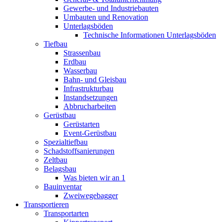
Gewerbe- und Industriebauten
Umbauten und Renovation
Unterlagsböden
Technische Informationen Unterlagsböden
Tiefbau
Strassenbau
Erdbau
Wasserbau
Bahn- und Gleisbau
Infrastrukturbau
Instandsetzungen
Abbrucharbeiten
Gerüstbau
Gerüstarten
Event-Gerüstbau
Spezialtiefbau
Schadstoffsanierungen
Zeltbau
Belagsbau
Was bieten wir an 1
Bauinventar
Zweiwegebagger
Transportieren
Transportarten