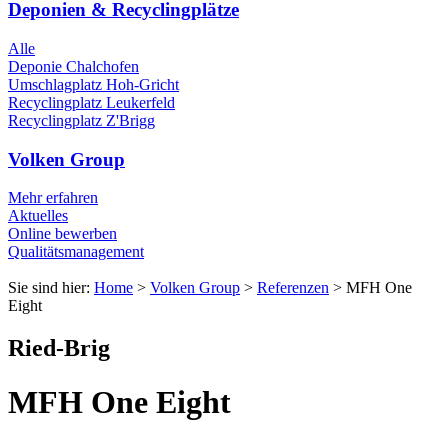
Deponien & Recyclingplätze
Alle
Deponie Chalchofen
Umschlagplatz Hoh-Gricht
Recyclingplatz Leukerfeld
Recyclingplatz Z'Brigg
Volken Group
Mehr erfahren
Aktuelles
Online bewerben
Qualitätsmanagement
Sie sind hier:
Home
>
Volken Group
>
Referenzen
>
MFH One
Eight
Ried-Brig
MFH One Eight