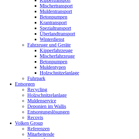
Kippertransport
Mischertransport
Muldentransport
Betonpumpen
Krantransport
Spezialtransport
Überlandtransport
Winterdienst
Fahrzeuge und Geräte
Kipperfahrzeuge
Mischerfahrzeuge
Betonpumpen
Muldentypen
Holzschnitzelanlage
Fuhrpark
Entsorgen
Recycling
Holzschnitzelanlage
Muldenservice
Deponien im Wallis
Entsorgungslösungen
Recovis
Volken Group
Referenzen
Mitarbeitende