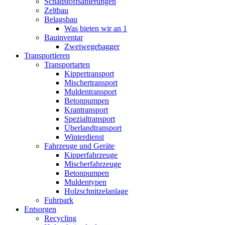
Schadstoffsanierungen
Zeltbau
Belagsbau
Was bieten wir an 1
Bauinventar
Zweiwegebagger
Transportieren
Transportarten
Kippertransport
Mischertransport
Muldentransport
Betonpumpen
Krantransport
Spezialtransport
Überlandtransport
Winterdienst
Fahrzeuge und Geräte
Kipperfahrzeuge
Mischerfahrzeuge
Betonpumpen
Muldentypen
Holzschnitzelanlage
Fuhrpark
Entsorgen
Recycling