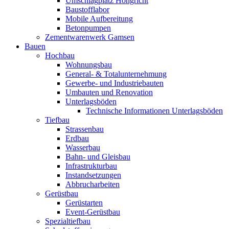
Umschlagplatz Hohgricht
Baustofflabor
Mobile Aufbereitung
Betonpumpen
Zementwarenwerk Gamsen
Bauen
Hochbau
Wohnungsbau
General- & Totalunternehmung
Gewerbe- und Industriebauten
Umbauten und Renovation
Unterlagsböden
Technische Informationen Unterlagsböden
Tiefbau
Strassenbau
Erdbau
Wasserbau
Bahn- und Gleisbau
Infrastrukturbau
Instandsetzungen
Abbrucharbeiten
Gerüstbau
Gerüstarten
Event-Gerüstbau
Spezialtiefbau