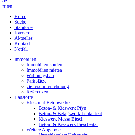
de
fr
it
en
Home
Suche
Standorte
Karriere
Aktuelles
Kontakt
Notfall
Immobilien
Immobilien kaufen
Immobilien mieten
Wohnungsbau
Parkplätze
Generalunternehmung
Referenzen
Baustoffe
Kies- und Betonwerke
Beton- & Kieswerk Pfyn
Beton- & Belagswerk Leukerfeld
Kieswerk Massa Bitsch
Beton- & Kieswerk Fieschertal
Weitere Angebote