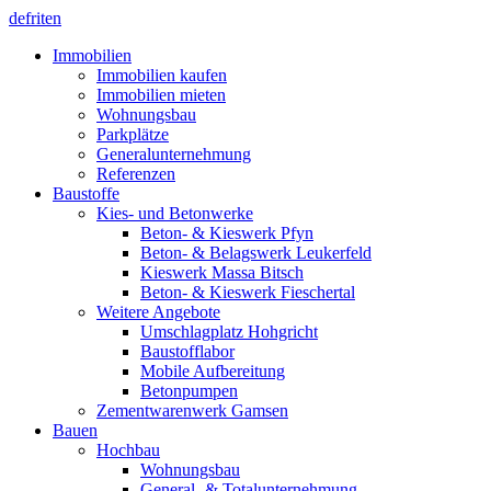
de
fr
it
en
Immobilien
Immobilien kaufen
Immobilien mieten
Wohnungsbau
Parkplätze
Generalunternehmung
Referenzen
Baustoffe
Kies- und Betonwerke
Beton- & Kieswerk Pfyn
Beton- & Belagswerk Leukerfeld
Kieswerk Massa Bitsch
Beton- & Kieswerk Fieschertal
Weitere Angebote
Umschlagplatz Hohgricht
Baustofflabor
Mobile Aufbereitung
Betonpumpen
Zementwarenwerk Gamsen
Bauen
Hochbau
Wohnungsbau
General- & Totalunternehmung