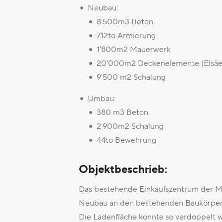
Neubau:
8'500m3 Beton
712to Armierung
1'800m2 Mauerwerk
20'000m2 Deckenelemente (Elsäe
9'500 m2 Schalung
Umbau:
380 m3 Beton
2'900m2 Schalung
44to Bewehrung
Objektbeschrieb:
Das bestehende Einkaufszentrum der Mig
Neubau an den bestehenden Baukörper g
Die Ladenfläche konnte so verdoppelt w