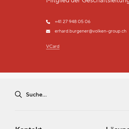
Mitglied der Geschäftsleitun
+41 27 948 05 06
erhard.burgener@volken-group.ch
VCard
Suchwort