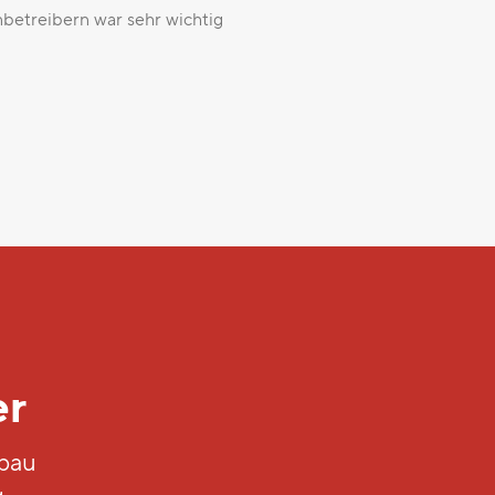
betreibern war sehr wichtig
er
fbau