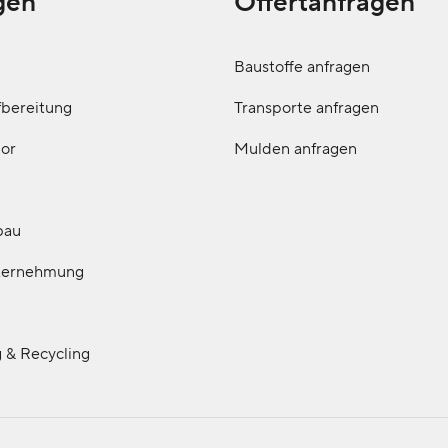
gen
Offertanfragen
n
Baustoffe anfragen
fbereitung
Transporte anfragen
bor
Mulden anfragen
bau
ternehmung
 & Recycling