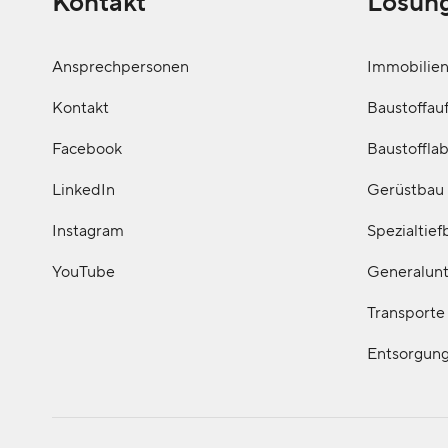
Kontakt
Lösun
Ansprechpersonen
Immobilie
Kontakt
Baustoffau
Facebook
Baustoffla
LinkedIn
Gerüstbau
Instagram
Spezialtief
YouTube
Generalun
Transporte
Entsorgung