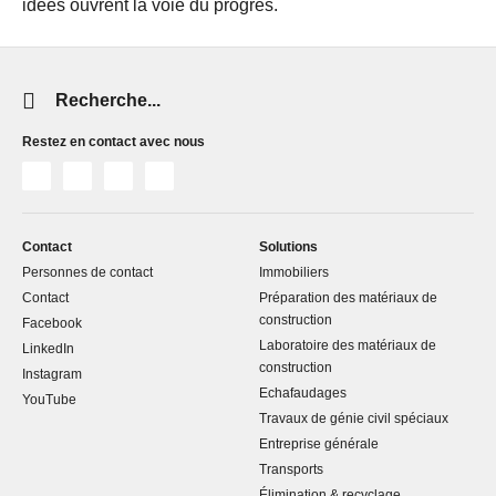
idées ouvrent la voie du progrès.
Chaine
de
recherche
Restez en contact avec nous
(au
moins
3
caractères)
Contact
Solutions
Personnes de contact
Immobiliers
Contact
Préparation des matériaux de
construction
Facebook
Laboratoire des matériaux de
LinkedIn
construction
Instagram
Echafaudages
YouTube
Travaux de génie civil spéciaux
Entreprise générale
Transports
Élimination & recyclage