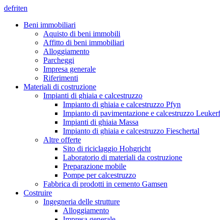
de
fr
it
en
Beni immobiliari
Aquisto di beni immobili
Affitto di beni immobiliari
Alloggiamento
Parcheggi
Impresa generale
Riferimenti
Materiali di costruzione
Impianti di ghiaia e calcestruzzo
Impianto di ghiaia e calcestruzzo Pfyn
Impianto di pavimentazione e calcestruzzo Leuker
Impianti di ghiaia Massa
Impianto di ghiaia e calcestruzzo Fieschertal
Altre offerte
Sito di riciclaggio Hohgricht
Laboratorio di materiali da costruzione
Preparazione mobile
Pompe per calcestruzzo
Fabbrica di prodotti in cemento Gamsen
Costruire
Ingegneria delle strutture
Alloggiamento
Impresa generale