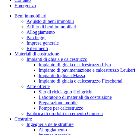
Contatto
Emergenza
Beni immobiliari
Aquisto di beni immobili
Affitto di beni immobiliari
Alloggiamento
Parcheggi
Impresa generale
Riferimenti
Materiali di costruzione
Impianti di ghiaia e calcestruzzo
Impianto di ghiaia e calcestruzzo Pfyn
Impianto di pavimentazione e calcestruzzo Leuker
Impianti di ghiaia Massa
Impianto di ghiaia e calcestruzzo Fieschertal
Altre offerte
Sito di riciclaggio Hohgricht
Laboratorio di materiali da costruzione
Preparazione mobile
Pompe per calcestruzzo
Fabbrica di prodotti in cemento Gamsen
Costruire
Ingegneria delle strutture
Alloggiamento