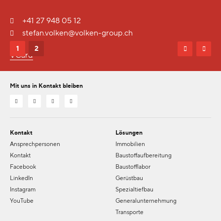
+41 27 948 05 12
stefan.volken@volken-group.ch
1
2
VCard
Mit uns in Kontakt bleiben
Kontakt
Lösungen
Ansprechpersonen
Immobilien
Kontakt
Baustoffaufbereitung
Facebook
Baustofflabor
LinkedIn
Gerüstbau
Instagram
Spezialtiefbau
YouTube
Generalunternehmung
Transporte