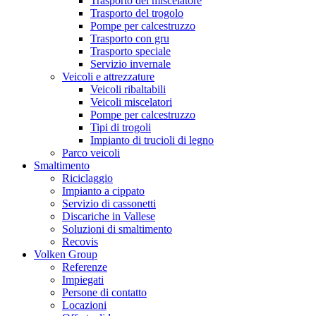
Trasporto del miscelatore
Trasporto del trogolo
Pompe per calcestruzzo
Trasporto con gru
Trasporto speciale
Servizio invernale
Veicoli e attrezzature
Veicoli ribaltabili
Veicoli miscelatori
Pompe per calcestruzzo
Tipi di trogoli
Impianto di trucioli di legno
Parco veicoli
Smaltimento
Riciclaggio
Impianto a cippato
Servizio di cassonetti
Discariche in Vallese
Soluzioni di smaltimento
Recovis
Volken Group
Referenze
Impiegati
Persone di contatto
Locazioni