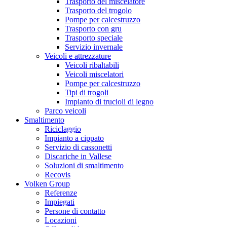
Trasporto del miscelatore
Trasporto del trogolo
Pompe per calcestruzzo
Trasporto con gru
Trasporto speciale
Servizio invernale
Veicoli e attrezzature
Veicoli ribaltabili
Veicoli miscelatori
Pompe per calcestruzzo
Tipi di trogoli
Impianto di trucioli di legno
Parco veicoli
Smaltimento
Riciclaggio
Impianto a cippato
Servizio di cassonetti
Discariche in Vallese
Soluzioni di smaltimento
Recovis
Volken Group
Referenze
Impiegati
Persone di contatto
Locazioni