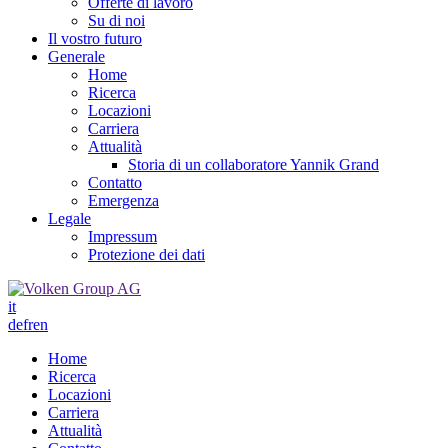
Offerte di lavoro
Su di noi
Il vostro futuro
Generale
Home
Ricerca
Locazioni
Carriera
Attualità
Storia di un collaboratore Yannik Grand
Contatto
Emergenza
Legale
Impressum
Protezione dei dati
it
de
fr
en
Home
Ricerca
Locazioni
Carriera
Attualità