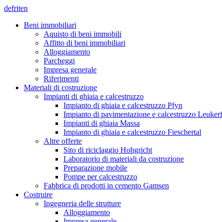
de
fr
it
en
Beni immobiliari
Aquisto di beni immobili
Affitto di beni immobiliari
Alloggiamento
Parcheggi
Impresa generale
Riferimenti
Materiali di costruzione
Impianti di ghiaia e calcestruzzo
Impianto di ghiaia e calcestruzzo Pfyn
Impianto di pavimentazione e calcestruzzo Leuker
Impianti di ghiaia Massa
Impianto di ghiaia e calcestruzzo Fieschertal
Altre offerte
Sito di riciclaggio Hohgricht
Laboratorio di materiali da costruzione
Preparazione mobile
Pompe per calcestruzzo
Fabbrica di prodotti in cemento Gamsen
Costruire
Ingegneria delle strutture
Alloggiamento
Impresa generale