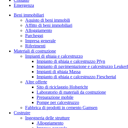
Contatto
Emergenza
Beni immobiliari
Aquisto di beni immobili
Affitto di beni immobiliari
Alloggiamento
Parcheggi
Impresa generale
Riferimenti
Materiali di costruzione
Impianti di ghiaia e calcestruzzo
Impianto di ghiaia e calcestruzzo Pfyn
Impianto di pavimentazione e calcestruzzo Leuker
Impianti di ghiaia Massa
Impianto di ghiaia e calcestruzzo Fieschertal
Altre offerte
Sito di riciclaggio Hohgricht
Laboratorio di materiali da costruzione
Preparazione mobile
Pompe per calcestruzzo
Fabbrica di prodotti in cemento Gamsen
Costruire
Ingegneria delle strutture
Alloggiamento