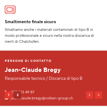
Smaltimento finale sicuro
Smaltiamo anche i materiali contaminati di tipo B in
modo professionale e sicuro nella nostra discarica di
inerti di Chalchofen.
 CONTATTO
PERSONE DI C
aude Bregy
Herold Bif
tecnico / Discarica di tipo B
Responsabile p
 87
+41 27 948 05
1
2
e.bregy@volken-group.ch
herold.biffig