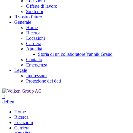
Locazioni
Offerte di lavoro
Su di noi
Il vostro futuro
Generale
Home
Ricerca
Locazioni
Carriera
Attualità
Storia di un collaboratore Yannik Grand
Contatto
Emergenza
Legale
Impressum
Protezione dei dati
it
de
fr
en
Home
Ricerca
Locazioni
Carriera