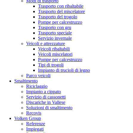
Modi di trasporto
Trasporto con ribaltabile
Trasporto del miscelatore
Trasporto del trogolo
Pompe per calcestruzzo
Trasporto con gru
Trasporto speciale
Servizio invernale
Veicoli e attrezzature
Veicoli ribaltabili
Veicoli miscelatori
Pompe per calcestruzzo
Tipi di trogoli
Impianto di trucioli di legno
Parco veicoli
Smaltimento
Riciclaggio
Impianto a cippato
Servizio di cassonetti
Discariche in Vallese
Soluzioni di smaltimento
Recovis
Volken Group
Referenze
Impiegati