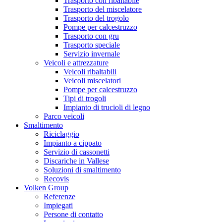
Trasporto con ribaltabile
Trasporto del miscelatore
Trasporto del trogolo
Pompe per calcestruzzo
Trasporto con gru
Trasporto speciale
Servizio invernale
Veicoli e attrezzature
Veicoli ribaltabili
Veicoli miscelatori
Pompe per calcestruzzo
Tipi di trogoli
Impianto di trucioli di legno
Parco veicoli
Smaltimento
Riciclaggio
Impianto a cippato
Servizio di cassonetti
Discariche in Vallese
Soluzioni di smaltimento
Recovis
Volken Group
Referenze
Impiegati
Persone di contatto