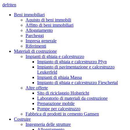
de
fr
it
en
Beni immobiliari
Aquisto di beni immobili
Affitto di beni immobiliari
Alloggiamento
Parcheggi
Impresa generale
Riferimenti
Materiali di costruzione
Impianti di ghiaia e calcestruzzo
Impianto di ghiaia e calcestruzzo Pfyn
Impianto di pavimentazione e calcestruzzo
Leukerfeld
Impianti di ghiaia Massa
Impianto di ghiaia e calcestruzzo Fieschertal
Altre offerte
Sito di riciclaggio Hohgricht
Laboratorio di materiali da costruzione
Preparazione mobile
Pompe per calcestruzzo
Fabbrica di prodotti in cemento Gamsen
Costruire
Ingegneria delle strutture
Alloggiamento