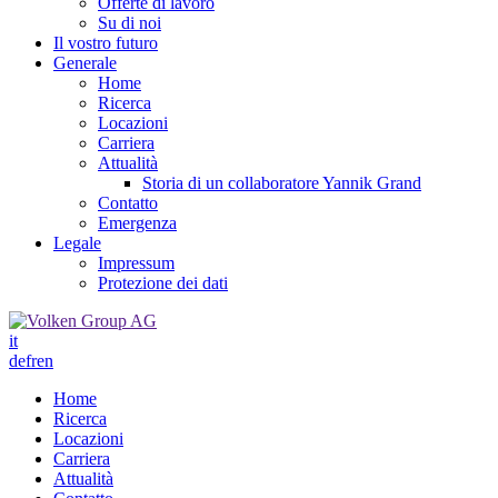
Offerte di lavoro
Su di noi
Il vostro futuro
Generale
Home
Ricerca
Locazioni
Carriera
Attualità
Storia di un collaboratore Yannik Grand
Contatto
Emergenza
Legale
Impressum
Protezione dei dati
it
de
fr
en
Home
Ricerca
Locazioni
Carriera
Attualità