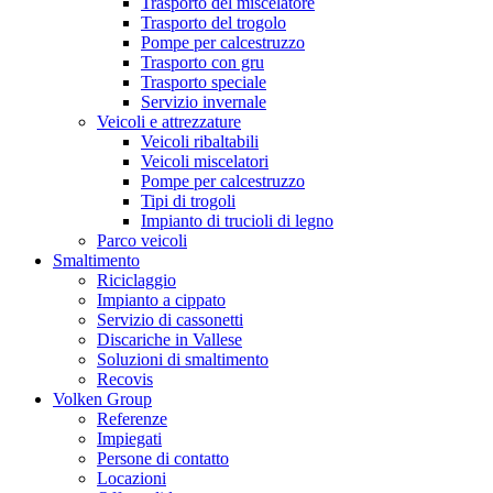
Trasporto del miscelatore
Trasporto del trogolo
Pompe per calcestruzzo
Trasporto con gru
Trasporto speciale
Servizio invernale
Veicoli e attrezzature
Veicoli ribaltabili
Veicoli miscelatori
Pompe per calcestruzzo
Tipi di trogoli
Impianto di trucioli di legno
Parco veicoli
Smaltimento
Riciclaggio
Impianto a cippato
Servizio di cassonetti
Discariche in Vallese
Soluzioni di smaltimento
Recovis
Volken Group
Referenze
Impiegati
Persone di contatto
Locazioni