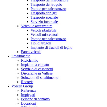
Trasporto del miscelatore
Trasporto del trogolo
Pompe per calcestruzzo
Trasporto con gru
Trasporto speciale
Servizio invernale
Veicoli e attrezzature
Veicoli ribaltabili
Veicoli miscelatori
Pompe per calcestruzzo
Tipi di trogoli
Impianto di trucioli di legno
Parco veicoli
Smaltimento
Riciclaggio
Impianto a cippato
Servizio di cassonetti
Discariche in Vallese
Soluzioni di smaltimento
Recovis
Volken Group
Referenze
Impiegati
Persone di contatto
Locazioni