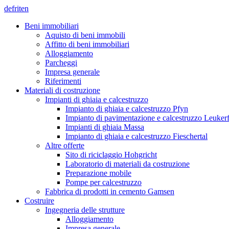
de
fr
it
en
Beni immobiliari
Aquisto di beni immobili
Affitto di beni immobiliari
Alloggiamento
Parcheggi
Impresa generale
Riferimenti
Materiali di costruzione
Impianti di ghiaia e calcestruzzo
Impianto di ghiaia e calcestruzzo Pfyn
Impianto di pavimentazione e calcestruzzo Leuker
Impianti di ghiaia Massa
Impianto di ghiaia e calcestruzzo Fieschertal
Altre offerte
Sito di riciclaggio Hohgricht
Laboratorio di materiali da costruzione
Preparazione mobile
Pompe per calcestruzzo
Fabbrica di prodotti in cemento Gamsen
Costruire
Ingegneria delle strutture
Alloggiamento
Impresa generale