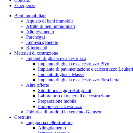
Contatto
Emergenza
Beni immobiliari
Aquisto di beni immobili
Affitto di beni immobiliari
Alloggiamento
Parcheggi
Impresa generale
Riferimenti
Materiali di costruzione
Impianti di ghiaia e calcestruzzo
Impianto di ghiaia e calcestruzzo Pfyn
Impianto di pavimentazione e calcestruzzo Leuker
Impianti di ghiaia Massa
Impianto di ghiaia e calcestruzzo Fieschertal
Altre offerte
Sito di riciclaggio Hohgricht
Laboratorio di materiali da costruzione
Preparazione mobile
Pompe per calcestruzzo
Fabbrica di prodotti in cemento Gamsen
Costruire
Ingegneria delle strutture
Alloggiamento