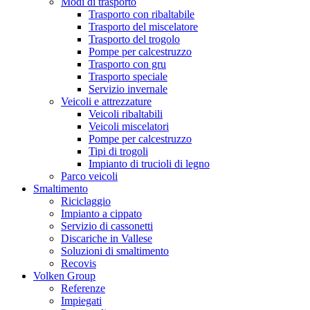
Modi di trasporto
Trasporto con ribaltabile
Trasporto del miscelatore
Trasporto del trogolo
Pompe per calcestruzzo
Trasporto con gru
Trasporto speciale
Servizio invernale
Veicoli e attrezzature
Veicoli ribaltabili
Veicoli miscelatori
Pompe per calcestruzzo
Tipi di trogoli
Impianto di trucioli di legno
Parco veicoli
Smaltimento
Riciclaggio
Impianto a cippato
Servizio di cassonetti
Discariche in Vallese
Soluzioni di smaltimento
Recovis
Volken Group
Referenze
Impiegati