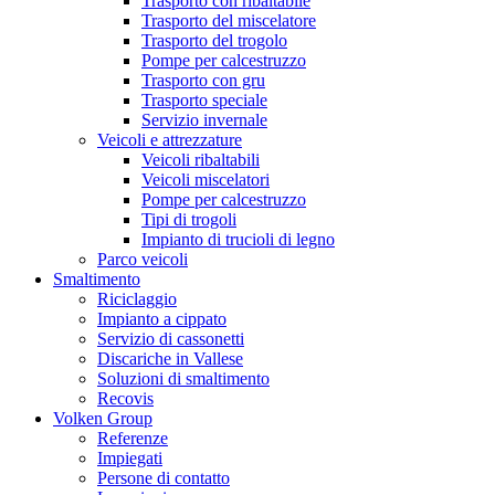
Trasporto con ribaltabile
Trasporto del miscelatore
Trasporto del trogolo
Pompe per calcestruzzo
Trasporto con gru
Trasporto speciale
Servizio invernale
Veicoli e attrezzature
Veicoli ribaltabili
Veicoli miscelatori
Pompe per calcestruzzo
Tipi di trogoli
Impianto di trucioli di legno
Parco veicoli
Smaltimento
Riciclaggio
Impianto a cippato
Servizio di cassonetti
Discariche in Vallese
Soluzioni di smaltimento
Recovis
Volken Group
Referenze
Impiegati
Persone di contatto