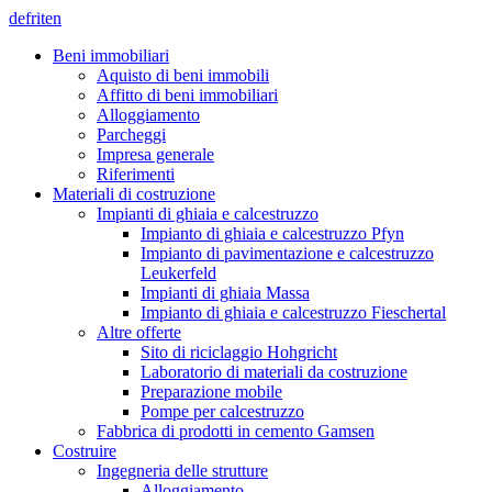
de
fr
it
en
Beni immobiliari
Aquisto di beni immobili
Affitto di beni immobiliari
Alloggiamento
Parcheggi
Impresa generale
Riferimenti
Materiali di costruzione
Impianti di ghiaia e calcestruzzo
Impianto di ghiaia e calcestruzzo Pfyn
Impianto di pavimentazione e calcestruzzo
Leukerfeld
Impianti di ghiaia Massa
Impianto di ghiaia e calcestruzzo Fieschertal
Altre offerte
Sito di riciclaggio Hohgricht
Laboratorio di materiali da costruzione
Preparazione mobile
Pompe per calcestruzzo
Fabbrica di prodotti in cemento Gamsen
Costruire
Ingegneria delle strutture
Alloggiamento