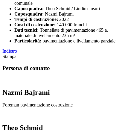
comunale
Caposquadra:
Theo Schmid / Lindim Jusufi
Caposquadra:
Nazmi Bajrami
Tempi di costruzione:
2022
Costi di costruzione:
140.000 franchi
Dati tecnici:
Tonnellate di pavimentazione 465 a.
materiale di livellamento 235 m³
Particolarità:
pavimentazione e livellamento parziale
Indietro
Stampa
Persona di contatto
Nazmi Bajrami
Foreman pavimentazione costruzione
Theo Schmid