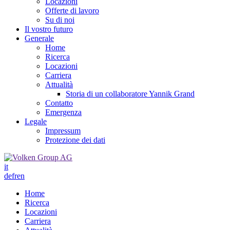
Locazioni
Offerte di lavoro
Su di noi
Il vostro futuro
Generale
Home
Ricerca
Locazioni
Carriera
Attualità
Storia di un collaboratore Yannik Grand
Contatto
Emergenza
Legale
Impressum
Protezione dei dati
it
de
fr
en
Home
Ricerca
Locazioni
Carriera