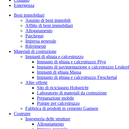
Contatto
Emergenza
Beni immobiliari
Aquisto di beni immobili
Affitto di beni immobiliari
Alloggiamento
Parcheggi
Impresa generale
Riferimenti
Materiali di costruzione
Impianti di ghiaia e calcestruzzo
Impianto di ghiaia e calcestruzzo Pfyn
Impianto di pavimentazione e calcestruzzo Leuker
Impianti di ghiaia Massa
Impianto di ghiaia e calcestruzzo Fieschertal
Altre offerte
Sito di riciclaggio Hohgricht
Laboratorio di materiali da costruzione
Preparazione mobile
Pompe per calcestruzzo
Fabbrica di prodotti in cemento Gamsen
Costruire
Ingegneria delle strutture
Alloggiamento