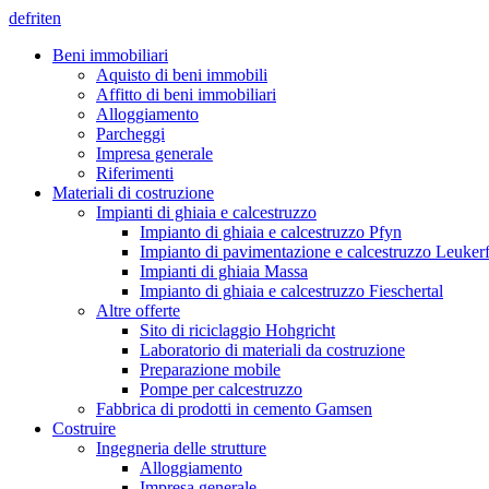
de
fr
it
en
Beni immobiliari
Aquisto di beni immobili
Affitto di beni immobiliari
Alloggiamento
Parcheggi
Impresa generale
Riferimenti
Materiali di costruzione
Impianti di ghiaia e calcestruzzo
Impianto di ghiaia e calcestruzzo Pfyn
Impianto di pavimentazione e calcestruzzo Leuker
Impianti di ghiaia Massa
Impianto di ghiaia e calcestruzzo Fieschertal
Altre offerte
Sito di riciclaggio Hohgricht
Laboratorio di materiali da costruzione
Preparazione mobile
Pompe per calcestruzzo
Fabbrica di prodotti in cemento Gamsen
Costruire
Ingegneria delle strutture
Alloggiamento
Impresa generale