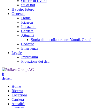
Offerte di lavoro
Su di noi
Il vostro futuro
Generale
Home
Ricerca
Locazioni
Carriera
Attualità
Storia di un collaboratore Yannik Grand
Contatto
Emergenza
Legale
Impressum
Protezione dei dati
it
de
fr
en
Home
Ricerca
Locazioni
Carriera
Attualità