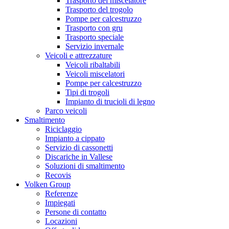
Trasporto del miscelatore
Trasporto del trogolo
Pompe per calcestruzzo
Trasporto con gru
Trasporto speciale
Servizio invernale
Veicoli e attrezzature
Veicoli ribaltabili
Veicoli miscelatori
Pompe per calcestruzzo
Tipi di trogoli
Impianto di trucioli di legno
Parco veicoli
Smaltimento
Riciclaggio
Impianto a cippato
Servizio di cassonetti
Discariche in Vallese
Soluzioni di smaltimento
Recovis
Volken Group
Referenze
Impiegati
Persone di contatto
Locazioni