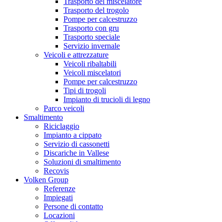
Trasporto del miscelatore
Trasporto del trogolo
Pompe per calcestruzzo
Trasporto con gru
Trasporto speciale
Servizio invernale
Veicoli e attrezzature
Veicoli ribaltabili
Veicoli miscelatori
Pompe per calcestruzzo
Tipi di trogoli
Impianto di trucioli di legno
Parco veicoli
Smaltimento
Riciclaggio
Impianto a cippato
Servizio di cassonetti
Discariche in Vallese
Soluzioni di smaltimento
Recovis
Volken Group
Referenze
Impiegati
Persone di contatto
Locazioni