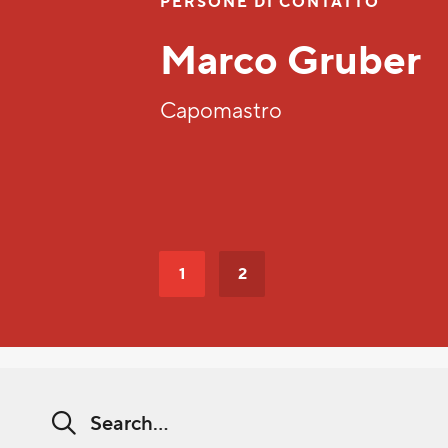
NTATTO
ruber
1
2
Search string (at lest 3 signs)