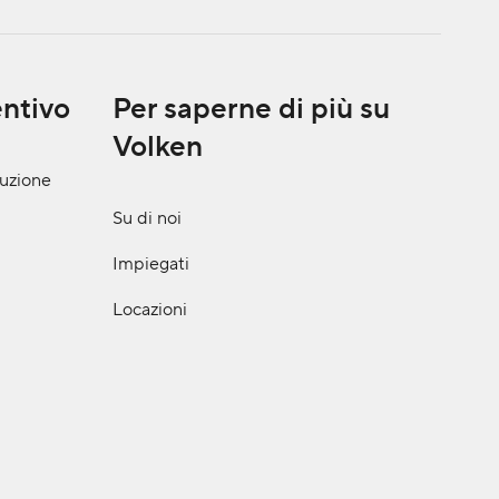
entivo
Per saperne di più su
Volken
ruzione
Su di noi
Impiegati
Locazioni