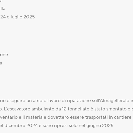
di
lla
4 e luglio 2025
ione
a
o eseguire un ampio lavoro di riparazione sull'Almagelleralp i
no. L'escavatore ambulante da 12 tonnellate è stato smontato e 
nventario e il materiale dovettero essere trasportati in cantiere
ti nel dicembre 2024 e sono ripresi solo nel giugno 2025.