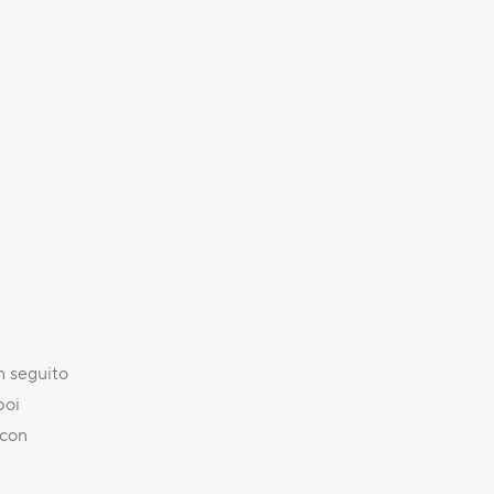
n seguito
poi
 con