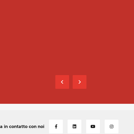
PERSONE DI CONTATTO
Celine Ludi
Capocantiere
+41 77 470 45 28
+41 27 948 05 48
celine.ludi@volken-group.ch
a in contatto con noi