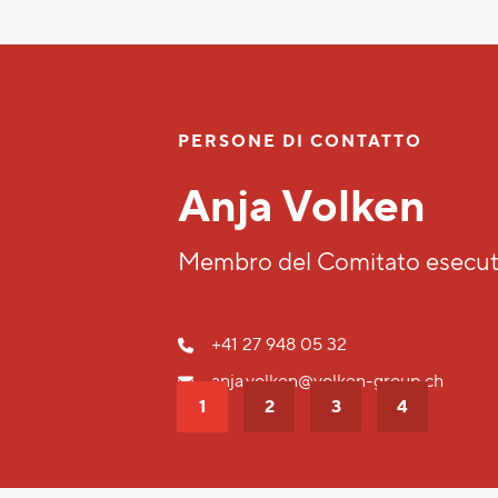
PERSONE D
Manfr
Membro del
+41 27 948
manfred.vo
1
2
3
4