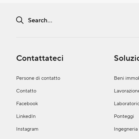
Search string (at lest 3 signs)
Contattateci
Soluzi
Persone di contatto
Beni immob
Contatto
Lavorazione
Facebook
Laboratorio
LinkedIn
Ponteggi
Instagram
Ingegneria 