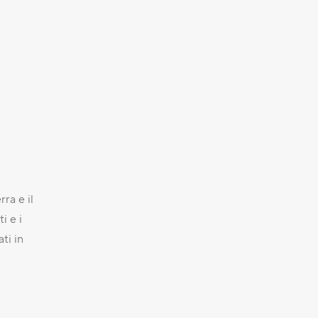
ra e il
i e i
ati in