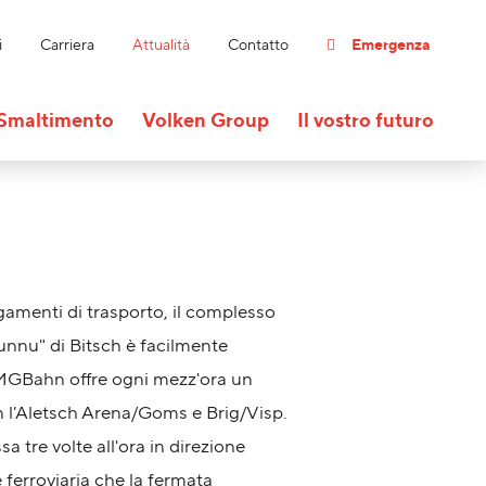
i
Carriera
Attualità
Contatto
Emergenza
Smaltimento
Volken Group
Il vostro futuro
egamenti di trasporto, il complesso
unnu" di Bitsch è facilmente
 MGBahn offre ogni mezz'ora un
l'Aletsch Arena/Goms e Brig/Visp.
a tre volte all'ora in direzione
e ferroviaria che la fermata