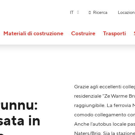
IT
Ricerca
Locazion
Materiali di costruzione
Costruire
Trasporti
Grazie agli eccellenti coll
residenziale "Ze Warme Br
unnu:
raggiungibile. La ferrovia
sata in
comodo collegamento con 
Anche l'autobus locale pass
Naters/Brig. Sia la stazion