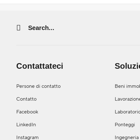
Search string (at lest 3 signs)
Contattateci
Soluzi
Persone di contatto
Beni immob
Contatto
Lavorazione
Facebook
Laboratorio
LinkedIn
Ponteggi
Instagram
Ingegneria 