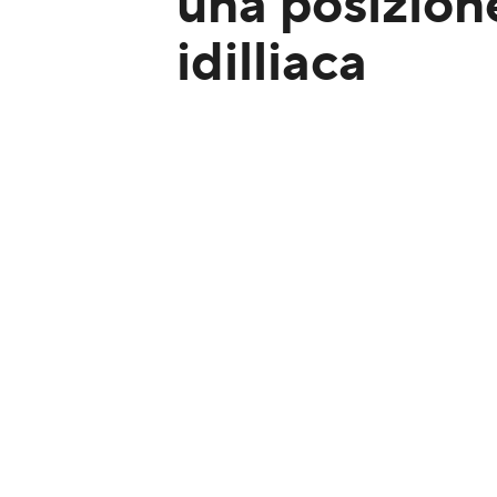
una posizion
idilliaca