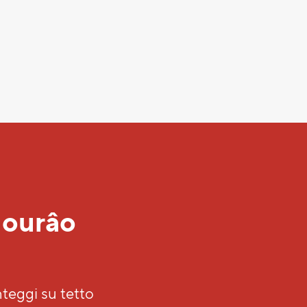
er
o svizzero