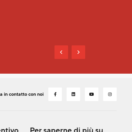
sotto
Tecni
+41
pie
a in contatto con noi
entivo
Per saperne di più su