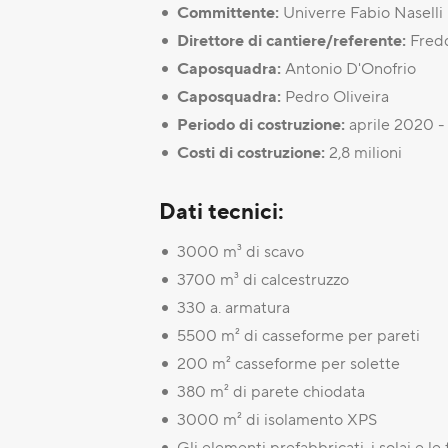
Committente:
Univerre Fabio Naselli
Direttore di cantiere/referente:
Fred
Caposquadra:
Antonio D'Onofrio
Caposquadra:
Pedro Oliveira
Periodo di costruzione:
aprile 2020 -
Costi di costruzione:
2,8 milioni
Dati tecnici:
3000 m³ di scavo
3700 m³ di calcestruzzo
330 a. armatura
5500 m² di casseforme per pareti
200 m² casseforme per solette
380 m² di parete chiodata
3000 m² di isolamento XPS
Gli elementi prefabbricati, i solai e le 