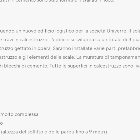
uendo un nuovo edificio logistico per la società Univerre. Il sol
ravi in calcestruzzo. L'edificio si sviluppa su un totale di 3 piani
estruzzo gettato in opera. Saranno installate varie parti prefabbri
alcestruzzo e gli elementi delle scale. La muratura di tamponame
 blocchi di cemento. Tutte le superfici in calcestruzzo sono liv
a molto complessa
ro
altezza del soffitto e delle pareti fino a 9 metri)