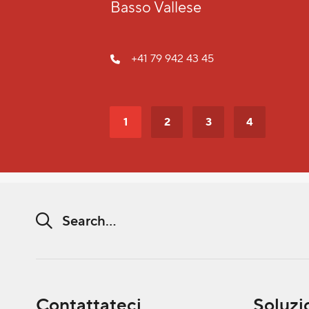
+41 78 661 01 69
manuel.ryter@volken-grou
1
2
3
4
Search string (at lest 3 signs)
Contattateci
Soluzi