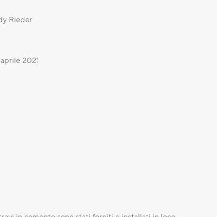
dy Rieder
 aprile 2021
travi in cemento sono stati forniti e installati in loco.