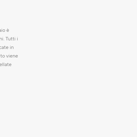
aio è
. Tutti i
cate in
nto viene
ellate