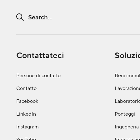
Search string (at lest 3 signs)
Contattateci
Soluzi
Persone di contatto
Beni immob
Contatto
Lavorazione
Facebook
Laboratorio
LinkedIn
Ponteggi
Instagram
Ingegneria 
YouTube
Impresa ge