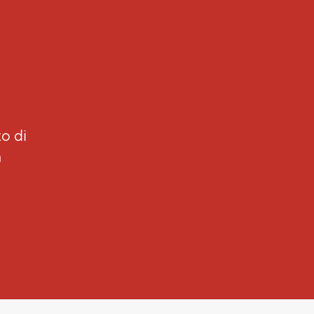
o di
a