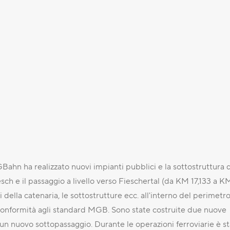
Bahn ha realizzato nuovi impianti pubblici e la sottostruttura d
iesch e il passaggio a livello verso Fieschertal (da KM 17,133 a KM
li della catenaria, le sottostrutture ecc. all'interno del perimetr
n conformità agli standard MGB. Sono state costruite due nuove
 un nuovo sottopassaggio. Durante le operazioni ferroviarie è s