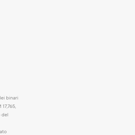
ei binari
 17,765,
o del
tato