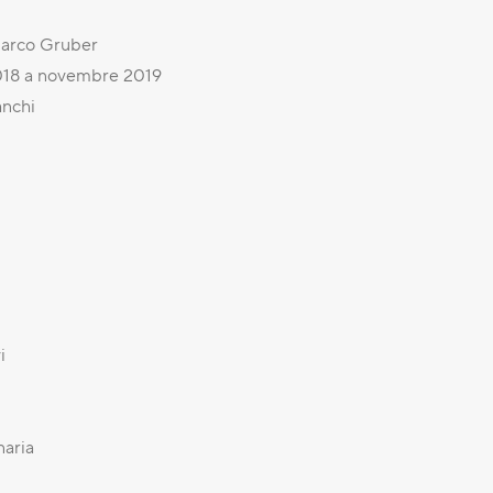
Marco Gruber
018 a novembre 2019
anchi
i
naria